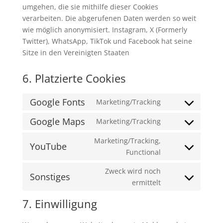
umgehen, die sie mithilfe dieser Cookies
verarbeiten. Die abgerufenen Daten werden so weit
wie möglich anonymisiert. Instagram, X (Formerly
Twitter), WhatsApp, TikTok und Facebook hat seine
Sitze in den Vereinigten Staaten
6. Platzierte Cookies
Google Fonts
Marketing/Tracking
Consent
to
Google Maps
Marketing/Tracking
Consent
service
to
Marketing/Tracking,
google-
YouTube
service
Consent
Functional
fonts
google-
to
Zweck wird noch
maps
service
Sonstiges
Consent
ermittelt
youtube
to
7. Einwilligung
service
sonstiges