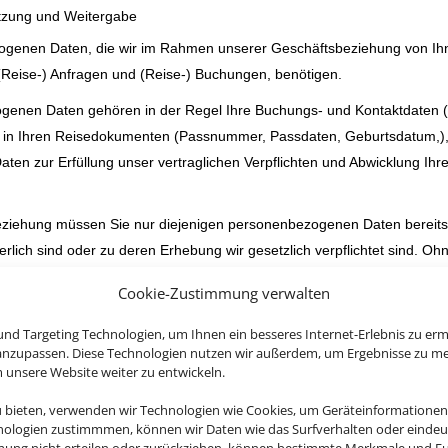
tzung und Weitergabe
ogenen Daten, die wir im Rahmen unserer Geschäftsbeziehung von Ihnen
(Reise-) Anfragen und (Reise-) Buchungen, benötigen.
genen Daten gehören in der Regel Ihre Buchungs- und Kontaktdaten 
 in Ihren Reisedokumenten (Passnummer, Passdaten, Geburtsdatum,), g
en zur Erfüllung unser vertraglichen Verpflichten und Abwicklung Ihr
iehung müssen Sie nur diejenigen personenbezogenen Daten bereitste
rlich sind oder zu deren Erhebung wir gesetzlich verpflichtet sind. Oh
nen müssen oder einen bestehenden Vertrag nicht mehr durchführen k
Cookie-Zustimmung verwalten
 Funktionalität ist es erforderlich, dass Sie die angegebenen Daten ber
nd Targeting Technologien, um Ihnen ein besseres Internet-Erlebnis zu erm
ng
 anzupassen. Diese Technologien nutzen wir außerdem, um Ergebnisse zu m
nenbezogenen Daten werden zu verschiedenen Zwecken erhoben und ve
nsere Website weiter zu entwickeln.
en jeweiligen beauftragten Leistungen.
u bieten, verwenden wir Technologien wie Cookies, um Geräteinformationen
nologien zustimmmen, können wir Daten wie das Surfverhalten oder eindeut
eitung Ihrer Daten ergeben sich dabei aus den Art. 6 und Art. 9 DSGV