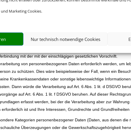
mmung nicht erteilen oder zurückziehen, können bestimmte Merkmale und Fu
nt unserem Unternehmen als Rechtsgrundlage für Verarbeitungsvorgänge,
einholen oder einholen müssen.
 und Marketing Cookies.
zogener Daten zur Erfüllung eines Vertrags erforderlich, wie dies beisp
 die Verarbeitung auf Art. 6 Abs. 1 lit. b DSGVO. Gleiches gilt für sol
rderlich sind, etwa in Fällen von Anfragen zu unseren Produkten oder
ren
Nur technisch notwendige Cookies
E
einer rechtlichen Verpflichtung durch welche eine Verarbeitung von pe
erlicher Pflichten oder aufgrund der Besonderheiten bei der Einreise in
 Verbindung mit der mit der einschlägigen gesetzlichen Vorschrift.
 Verarbeitung von personenbezogenen Daten erforderlich werden, um le
Person zu schützen. Dies wäre beispielsweise der Fall, wenn ein Besuc
, seine Krankenkassendaten oder sonstige lebenswichtige Informationen
sten. Dann würde die Verarbeitung auf Art. 6 Abs. 1 lit. d DSGVO ber
svorgänge auf Art. 6 Abs. 1 lit. f DSGVO beruhen. Auf dieser Rechtsgr
rundlagen erfasst werden, bei der die Verarbeitung aber zur Wahrung 
erforderlich ist und Ihre Interessen, Grundrechte und Grundfreiheiten
sondere Kategorien personenbezogener Daten (Daten, aus denen die ra
nschauliche Überzeugungen oder die Gewerkschaftszugehörigkeit herv