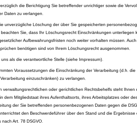
üglich die Berichtigung Sie betreffender unrichtiger sowie die Vervol
r Daten zu verlangen.
die unverzügliche Löschung der über Sie gespeicherten personenbezo
e beachten Sie, dass Ihr Löschungsrecht Einschränkungen unterliegen 
 gesetzlicher Aufbewahrungsfristen noch weiter vorhalten müssen. Auc
nsprüchen benötigen sind von Ihrem Löschungsrecht ausgenommen.
n uns als die verantwortliche Stelle (siehe Impressum).
timmten Voraussetzungen die Einschränkung der Verarbeitung (d.h. di
e Verarbeitung einzuschränken) zu verlangen.
 verwaltungsrechtlichen oder gerichtlichen Rechtsbehelfs steht Ihnen
n dem Mitgliedstaat ihres Aufenthaltsorts, ihres Arbeitsplatzes oder 
rbeitung der Sie betreffenden personenbezogenen Daten gegen die DSGV
nterrichtet den Beschwerdeführer über den Stand und die Ergebnisse d
fs nach Art. 78 DSGVO.