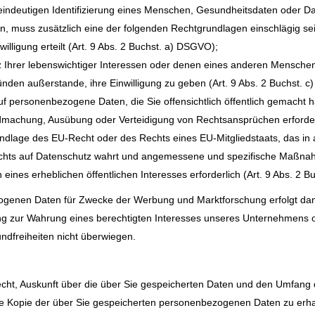
eindeutigen Identifizierung eines Menschen, Gesundheitsdaten oder D
en, muss zusätzlich eine der folgenden Rechtgrundlagen einschlägig se
willigung erteilt (Art. 9 Abs. 2 Buchst. a) DSGVO);
z Ihrer lebenswichtiger Interessen oder denen eines anderen Menschen 
ünden außerstande, ihre Einwilligung zu geben (Art. 9 Abs. 2 Buchst. 
auf personenbezogene Daten, die Sie offensichtlich öffentlich gemacht 
endmachung, Ausübung oder Verteidigung von Rechtsansprüchen erforderl
Grundlage des EU-Recht oder des Rechts eines EU-Mitgliedstaats, das i
echts auf Datenschutz wahrt und angemessene und spezifische Maßna
 eines erheblichen öffentlichen Interesses erforderlich (Art. 9 Abs. 2 
genen Daten für Zwecke der Werbung und Marktforschung erfolgt dann, 
g zur Wahrung eines berechtigten Interesses unseres Unternehmens oder
ndfreiheiten nicht überwiegen.
Recht, Auskunft über die über Sie gespeicherten Daten und den Umfan
ne Kopie der über Sie gespeicherten personenbezogenen Daten zu erha