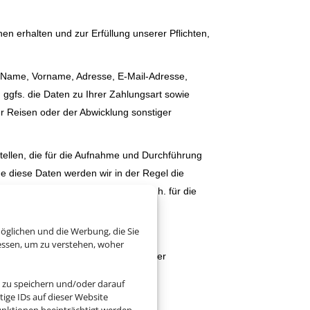
 erhalten und zur Erfüllung unserer Pflichten,
(Name, Vorname, Adresse, E-Mail-Adresse,
gfs. die Daten zu Ihrer Zahlungsart sowie
er Reisen oder der Abwicklung sonstiger
llen, die für die Aufnahme und Durchführung
ne diese Daten werden wir in der Regel die
önnen und ggf. beenden müssen; D.h. für die
eitstellen.
öglichen und die Werbung, die Sie
essen, um zu verstehen, woher
rarbeitet. Die konkreten Zwecke der
 zu speichern und/oder darauf
ige IDs auf dieser Website
O.