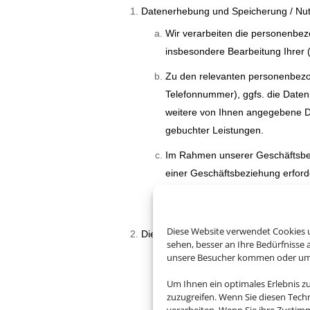
Datenerhebung und Speicherung / Nu
Wir verarbeiten die personenbez
insbesondere Bearbeitung Ihrer 
Zu den relevanten personenbezo
Telefonnummer), ggfs. die Daten
weitere von Ihnen angegebene Dat
gebuchter Leistungen.
Im Rahmen unserer Geschäftsbez
einer Geschäftsbeziehung erforde
Ausführung des Auftrages ableh
Nutzung eines Services bzw. einer
Diese Website verwendet Cookies u
Die Rechtsgrundlagen der Verarbeitu
sehen, besser an Ihre Bedürfnisse
Die von Ihnen erhobenen perso
unsere Besucher kommen oder um u
Verarbeitung ergeben sich aus d
Um Ihnen ein optimales Erlebnis z
zuzugreifen. Wenn Sie diesen Tech
Die Rechtsgrundlagen der Verarb