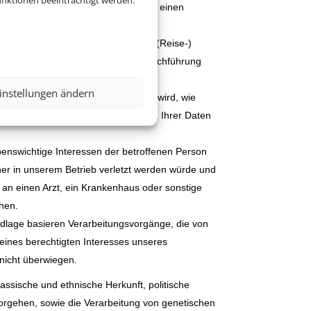
nktionen beeinträchtigt werden.
 bei denen wir Ihre Einwilligung für einen
ielsweise bei der Bearbeitung Ihrer (Reise-)
che Verarbeitungsvorgänge die zur Durchführung
 Leistungen.
instellungen ändern
rsonenbezogenen Daten erforderlich wird, wie
 die USA, so basiert die Verarbeitung Ihrer Daten
benswichtige Interessen der betroffenen Person
her in unserem Betrieb verletzt werden würde und
 an einen Arzt, ein Krankenhaus oder sonstige
uhen.
undlage basieren Verarbeitungsvorgänge, die von
eines berechtigten Interesses unseres
 nicht überwiegen.
ssische und ethnische Herkunft, politische
orgehen, sowie die Verarbeitung von genetischen