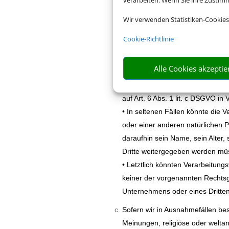
verarbeiten. Wenn Sie ihre Zusti
• Art. 6 Abs. 1 lit. a DSGVO die
bestimmten Verarbeitungszweck 
Wir verwenden Statistiken-Cookies
• Ist die Verarbeitung personenbe
Cookie-Richtlinie
Buchungen der Fall ist, so beruht
vorvertraglicher Maßnahmen erfo
Alle Cookies akzeptie
• Unterliegt unser Unternehmen 
beispielsweise zur Erfüllung steu
auf Art. 6 Abs. 1 lit. c DSGVO in
• In seltenen Fällen könnte die
oder einer anderen natürlichen 
daraufhin sein Name, sein Alter
Dritte weitergegeben werden müs
• Letztlich könnten Verarbeitung
keiner der vorgenannten Rechtsg
Unternehmens oder eines Dritten 
Sofern wir in Ausnahmefällen be
Meinungen, religiöse oder welta