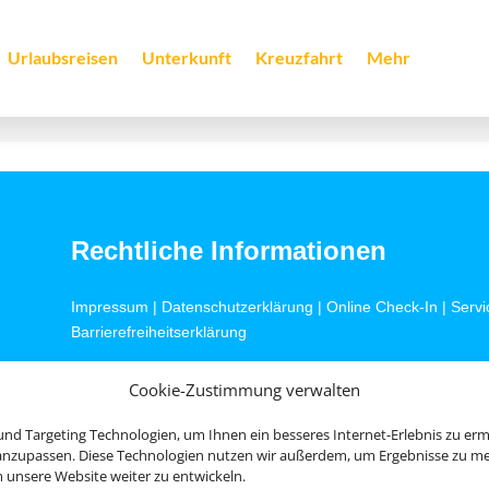
Urlaubsreisen
Unterkunft
Kreuzfahrt
Mehr
Rechtliche Informationen
Impressum
|
Datenschutzerklärung
|
Online Check-In
|
Servi
Barrierefreiheitserklärung
Cookie-Zustimmung verwalten
nd Targeting Technologien, um Ihnen ein besseres Internet-Erlebnis zu erm
© 2026 • Schmetterling
 anzupassen. Diese Technologien nutzen wir außerdem, um Ergebnisse zu m
nsere Website weiter zu entwickeln.