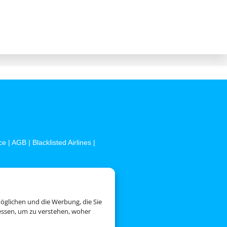
ce
|
AGB
|
Blacklisted Airlines
|
öglichen und die Werbung, die Sie
essen, um zu verstehen, woher